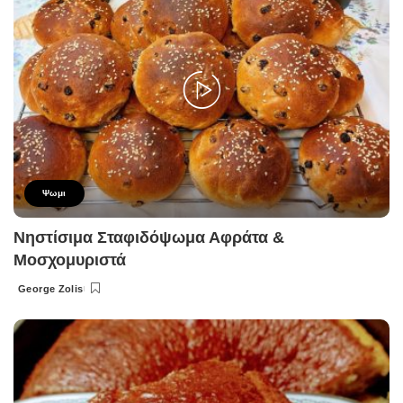
Ψωμι
Νηστίσιμα Σταφιδόψωμα Αφράτα &
Μοσχομυριστά
George Zolis
Posted
by