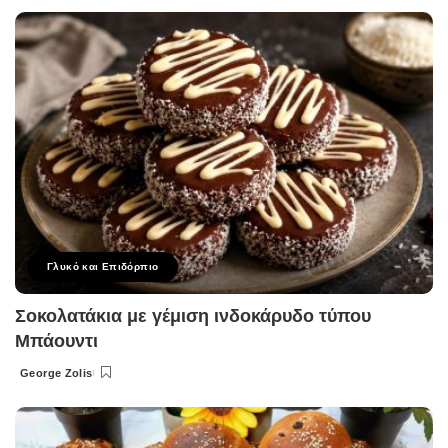
by
Γλυκό και Επιδόρπιο
Σοκολατάκια με γέμιση ινδοκάρυδο τύπου
Μπάουντι
George Zolis
Posted
by