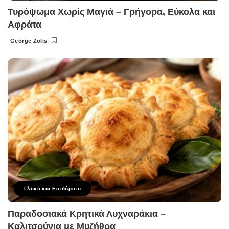
Τυρόψωμα Χωρίς Μαγιά – Γρήγορα, Εύκολα και
Αφράτα
George Zolis
Posted
by
Γλυκό και Επιδόρπιο
Παραδοσιακά Κρητικά Λυχναράκια –
Καλιτσούνια με Μυζήθρα