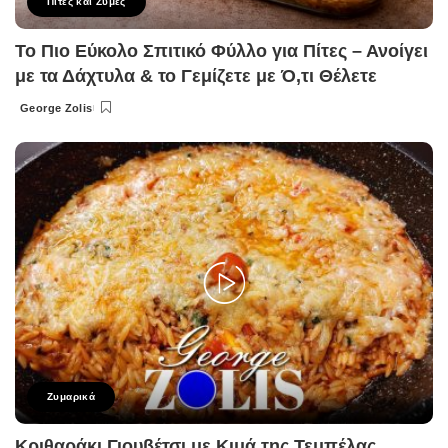
Πίτες και Ζύμες
Το Πιο Εύκολο Σπιτικό Φύλλο για Πίτες – Ανοίγει
με τα Δάχτυλα & το Γεμίζετε με Ό,τι Θέλετε
George Zolis
Posted
by
Ζυμαρικά
Κριθαράκι Γιουβέτσι με Κιμά της Τεμπέλας