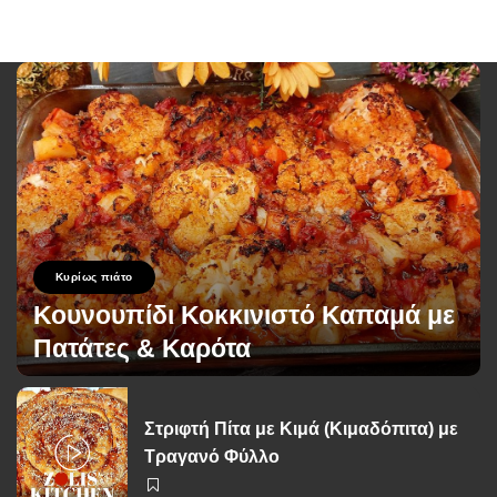
Κυρίως πιάτο
Κουνουπίδι Κοκκινιστό Καπαμά με
Πατάτες & Καρότα
George Zolis
2 Ιουνίου 2026
Posted
by
Στριφτή Πίτα με Κιμά (Κιμαδόπιτα) με
Τραγανό Φύλλο