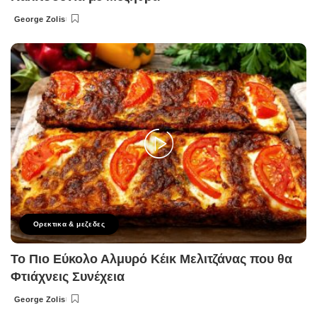
George Zolis
Posted
by
Ορεκτικα & μεζεδες
Το Πιο Εύκολο Αλμυρό Κέικ Μελιτζάνας που θα
Φτιάχνεις Συνέχεια
George Zolis
Posted