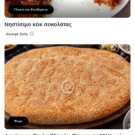
Γλυκό και Επιδόρπιο
Νηστίσιμο κέικ σοκολάτας
George Zolis
Posted
by
Ψωμι