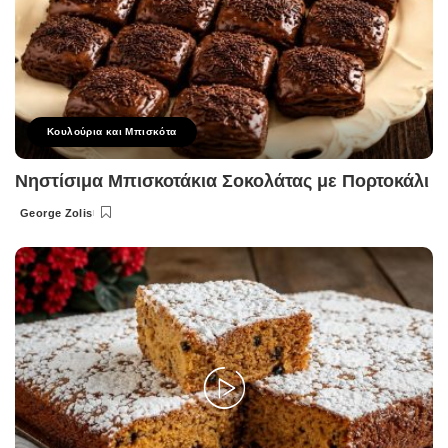
Κουλούρια και Μπισκότα
Νηστίσιμα Μπισκοτάκια Σοκολάτας με Πορτοκάλι
George Zolis
Posted
by