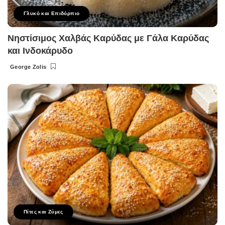
Γλυκό και Επιδόρπιο
Νηστίσιμος Χαλβάς Καρύδας με Γάλα Καρύδας
και Ινδοκάρυδο
George Zolis
Posted
by
Πίτες και Ζύμες