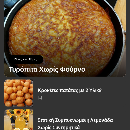
Πίτες και Ζύμες
Τυρόπιτα Χωρίς Φούρνο
George Zolis
17 Σεπτεμβρίου 2024
Posted
by
Κροκέτες πατάτας με 2 Υλικά
Σπιτική Συμπυκνωμένη Λεμονάδα
Χωρίς Συντηρητικά