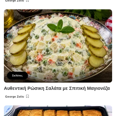
George Zolis
Posted
by
Σαλάτες
Αυθεντική Ρώσικη Σαλάτα με Σπιτική Μαγιονέζα
George Zolis
Posted
by