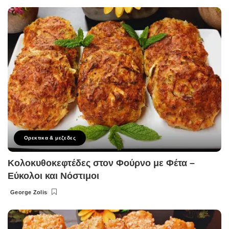
by
Ορεκτικα & μεζεδες
Κολοκυθοκεφτέδες στον Φούρνο με Φέτα –
Εύκολοι και Νόστιμοι
George Zolis
Posted
by