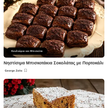
Κουλούρια και Μπισκότα
Νηστίσιμα Μπισκοτάκια Σοκολάτας με Πορτοκάλι
George Zolis
Posted
by