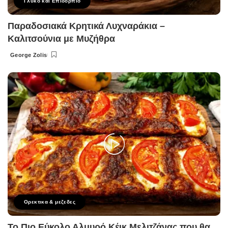
Γλυκό και Επιδόρπιο
Παραδοσιακά Κρητικά Λυχναράκια –
Καλιτσούνια με Μυζήθρα
George Zolis
Posted
by
Ορεκτικα & μεζεδες
Το Πιο Εύκολο Αλμυρό Κέικ Μελιτζάνας που θα