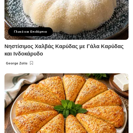
Γλυκό και Επιδόρπιο
Νηστίσιμος Χαλβάς Καρύδας με Γάλα Καρύδας
και Ινδοκάρυδο
George Zolis
Posted
by