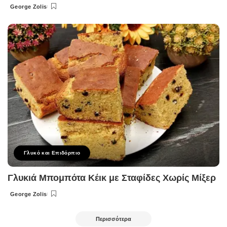
George Zolis
Posted
by
Γλυκό και Επιδόρπιο
Γλυκιά Μπομπότα Κέικ με Σταφίδες Χωρίς Μίξερ
George Zolis
Posted
by
Περισσότερα