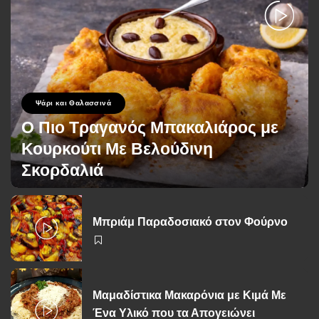
Ψάρι και Θαλασσινά
Ο Πιο Τραγανός Μπακαλιάρος με
Κουρκούτι Με Βελούδινη
Σκορδαλιά
George Zolis
15 Μαρτίου 2026
Posted
by
Μπριάμ Παραδοσιακό στον Φούρνο
Μαμαδίστικα Μακαρόνια με Κιμά Με
Ένα Υλικό που τα Απογειώνει