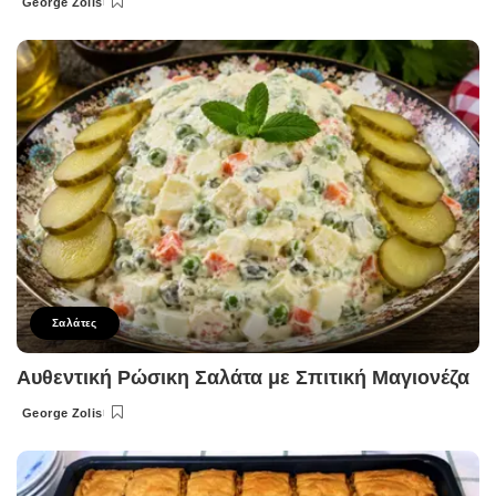
George Zolis
Posted
by
Σαλάτες
Αυθεντική Ρώσικη Σαλάτα με Σπιτική Μαγιονέζα
George Zolis
Posted
by