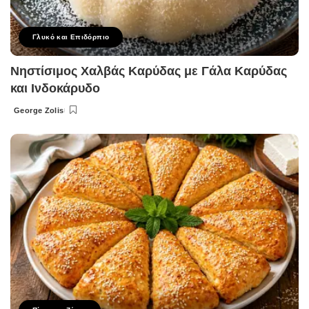
Γλυκό και Επιδόρπιο
Νηστίσιμος Χαλβάς Καρύδας με Γάλα Καρύδας
και Ινδοκάρυδο
George Zolis
Posted
by