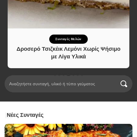
Σνακ
ς Ψήσιμο
Χατσαπούρι Τυρόψωμο
Νέες Συνταγές