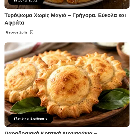
Πίτες και Ζύμες
Τυρόψωμα Χωρίς Μαγιά – Γρήγορα, Εύκολα και
Αφράτα
George Zolis
Posted
by
Γλυκό και Επιδόρπιο
Παραδοσιακά Κρητικά Λυχναράκια –