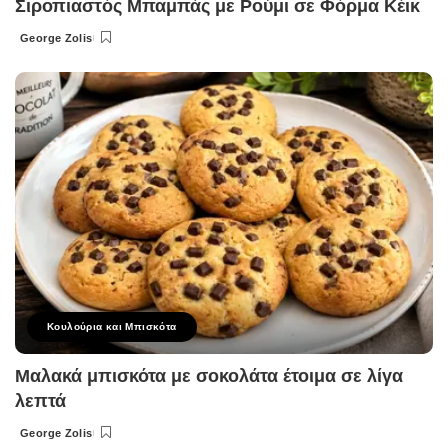
Σιροπιαστός Μπαμπάς με Ρούμι σε Φόρμα Κέικ
George Zolis
Posted
by
Κουλούρια και Μπισκότα
Μαλακά μπισκότα με σοκολάτα έτοιμα σε λίγα
λεπτά
George Zolis
Posted