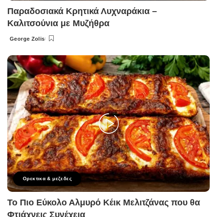
Παραδοσιακά Κρητικά Λυχναράκια –
Καλιτσούνια με Μυζήθρα
George Zolis
Posted
by
Ορεκτικα & μεζεδες
Το Πιο Εύκολο Αλμυρό Κέικ Μελιτζάνας που θα
Φτιάχνεις Συνέχεια