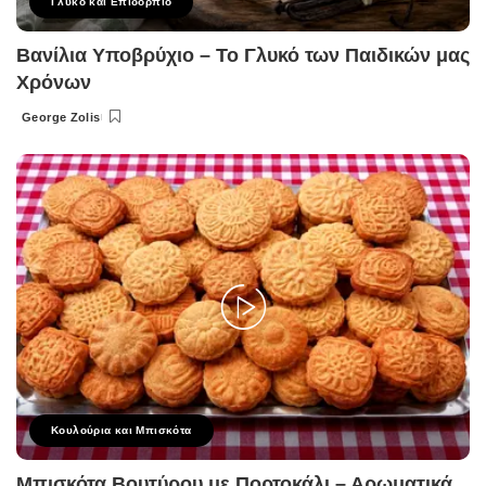
Γλυκό και Επιδόρπιο
Βανίλια Υποβρύχιο – Το Γλυκό των Παιδικών μας
Χρόνων
George Zolis
Posted
by
Κουλούρια και Μπισκότα
Μπισκότα Βουτύρου με Πορτοκάλι – Αρωματικά