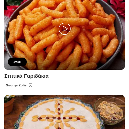
Σνακ
Σπιτικά Γαριδάκια
George Zolis
Posted
by