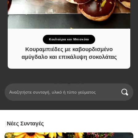
Γλυκό και Επιδόρπιο
Παγωτό Γιαούρτι με Μέλι & Καρύδια
Χωρίς Ζάχαρη – Χωρίς Παγωτομηχανή
Νέες Συνταγές