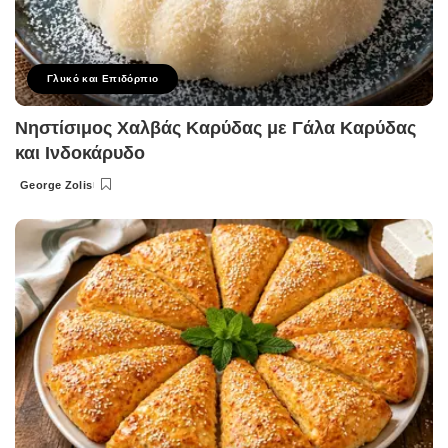
Γλυκό και Επιδόρπιο
Νηστίσιμος Χαλβάς Καρύδας με Γάλα Καρύδας
και Ινδοκάρυδο
George Zolis
Posted
by