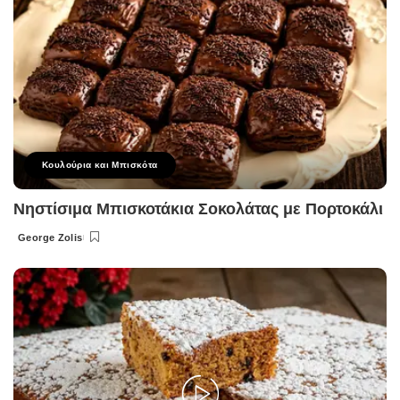
Κουλούρια και Μπισκότα
Νηστίσιμα Μπισκοτάκια Σοκολάτας με Πορτοκάλι
George Zolis
Posted
by