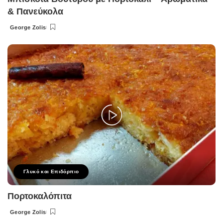
& Πανεύκολα
George Zolis
Posted
by
Γλυκό και Επιδόρπιο
Πορτοκαλόπιτα
George Zolis
Posted