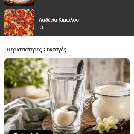
Λαδένια Κιμώλου
Περισσότερες Συνταγές