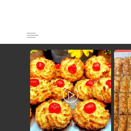
Κατηγορί
Ορεκτικα 
Ψωμι
Κουλούρια
Μπισκότα
Γλυκό και
Ποτά και 
Ψάρι και 
Σάλτσες κ
Κυρίως πι
Κρέας
Ζυμαρικά
Πίτες και 
Σαλάτες
Σνακ