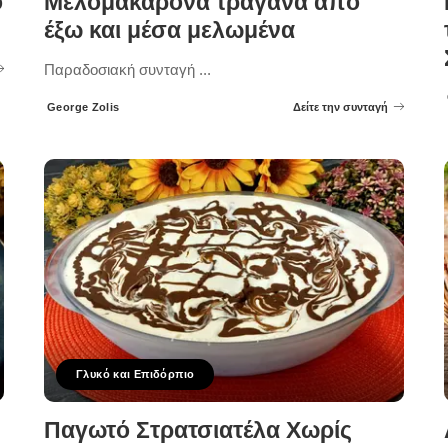
ο
Μελομακάρονα τραγανά από
έξω και μέσα μελωμένα
Παραδοσιακή συνταγή
...
George Zolis
Δείτε την συνταγή
Posted
by
Γλυκό και Επιδόρπιο
Παγωτό Στρατσιατέλα Χωρίς