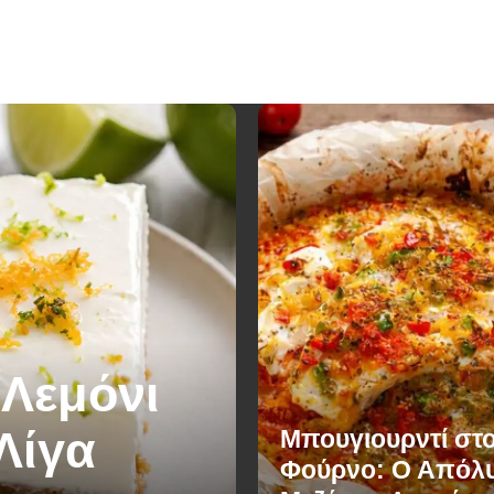
 Λεμόνι
Λίγα
Μπουγιουρντί στ
Φούρνο: Ο Απόλ