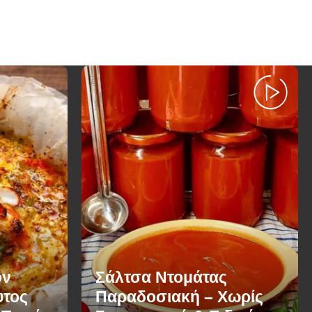
ον
Σάλτσα Ντομάτας
υτος
Παραδοσιακή – Χωρίς