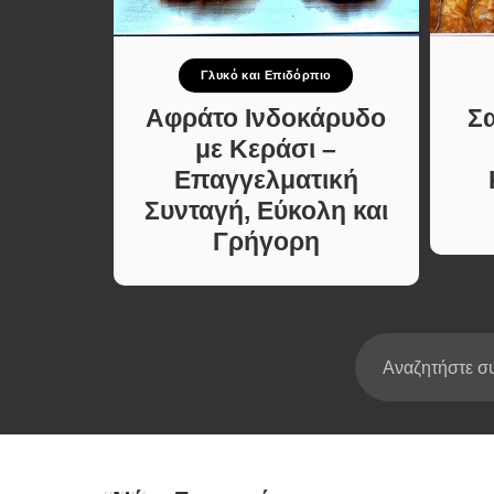
Σούπες κα
Κατσαρόλ
Γλυκό και Επιδόρπιο
Χορτοφαγι
νταγές
Συνταγές
Αφράτο Ινδοκάρυδο
Σ
Κέικ
με Κεράσι –
Επαγγελματική
Συνταγή, Εύκολη και
Γρήγορη