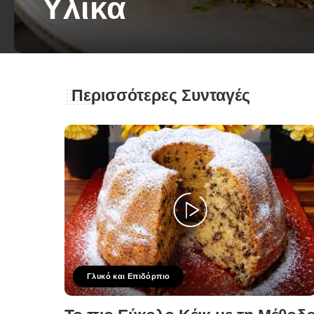
Υλικά
George Zolis
22 Ιουνίου 2026
Posted
by
Περισσότερες Συνταγές
Γλυκό και Επιδόρπιο