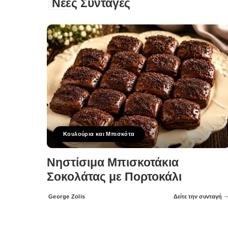
Νέες Συνταγές
Κουλούρια και Μπισκότα
Νηστίσιμα Μπισκοτάκια
Σοκολάτας με Πορτοκάλι
George Zolis
Δείτε την συνταγή
Posted
by