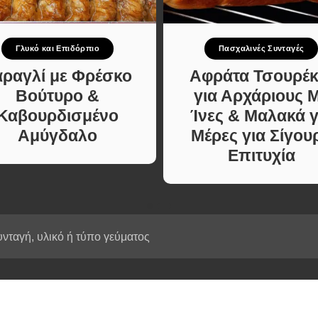
Κυρίως πιάτο
ι Φαγητά
Κρέας
ας
Ζυμαρικά
Γλυκό και Επιδόρπιο
Πασχαλινές Συνταγές
κές
Πίτες και Ζύμες
 Μελών
αραγλί με Φρέσκο
Αφράτα Τσουρέκ
Σαλάτες
Βούτυρο &
για Αρχάριους 
Σνακ
Καβουρδισμένο
Ίνες & Μαλακά γ
Σούπες και Φαγητά
Αμύγδαλο
Μέρες για Σίγου
Κατσαρόλας
Επιτυχία
Χορτοφαγικές
Συνταγές Μελών