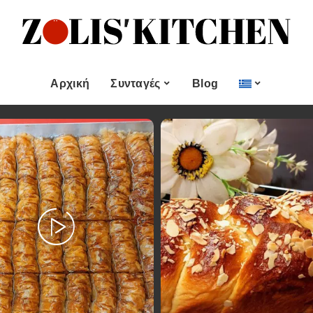
ες
Εποχιακές Συνταγές
& μεζεδες
Χριστουγεννιάτικες
Συνταγές
Αρχική
Συνταγές
Blog
Πασχαλινές Συνταγές
 και
Νηστίσιμες Συνταγές
Κατηγορίες
Εποχιακές Συνταγές
 Επιδόρπιο
Συνταγές για Αγίου
Βαλεντίνου
Χυμοί
Ορεκτικα & μεζεδες
Χριστουγεννιάτικες
Θαλασσινά
Συνταγές
Ψωμι
αι Αλοιφές
Πασχαλινές Συνταγές
Κουλούρια και
άτο
Μπισκότα
Νηστίσιμες Συνταγές
Γλυκό και Επιδόρπιο
Συνταγές για Αγίου
Βαλεντίνου
Ποτά και Χυμοί
Ζύμες
Ψάρι και Θαλασσινά
Σάλτσες και Αλοιφές