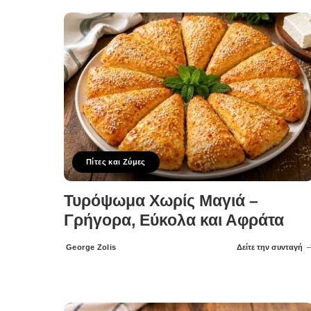
Πίτες και Ζύμες
Τυρόψωμα Χωρίς Μαγιά –
Γρήγορα, Εύκολα και Αφράτα
George Zolis
Δείτε την συνταγή
Posted
by