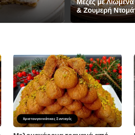
Μεζές με Λιωμένα
& Ζουμερή Ντομά
Χριστουγεννιάτικες Συνταγές