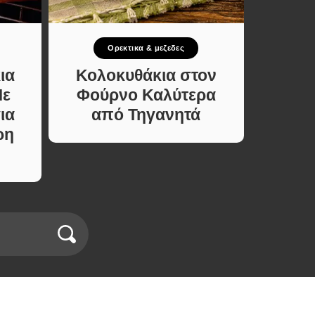
Ορεκτικα & μεζεδες
Σ
ια
Κολοκυθάκια στον
Σπιτι
Με
Φούρνο Καλύτερα
Υλ
ια
από Τηγανητά
Φτιάξ
ρη
Χωρί
σε