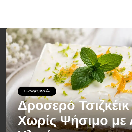
Συνταγές Μελών
Δροσερό Τσιζκέικ
Χωρίς Ψήσιμο με 