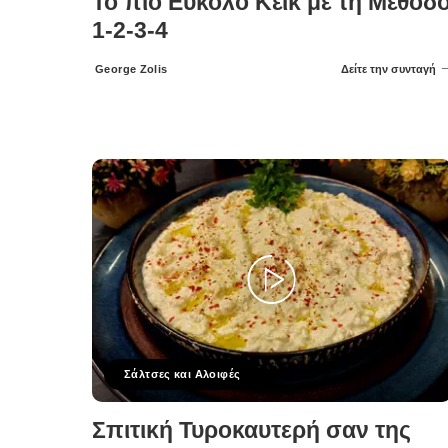
Το πιο Εύκολο Κέικ με τη Μέθοδ
1-2-3-4
George Zolis
Δείτε την συνταγή
Posted
by
Σάλτσες και Αλοιφές
Σπιτική Τυροκαυτερή σαν της