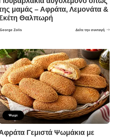
Γιουβαρλάκια αυγολέμονο όπως
της μαμάς – Αφράτα, Λεμονάτα &
Σκέτη Θαλπωρή
George Zolis
Δείτε την συνταγή
Posted
by
Ψωμι
Αφράτα Γεμιστά Ψωμάκια με