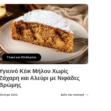
Γλυκό και Επιδόρπιο
Υγιεινό Κέικ Μήλου Χωρίς
Ζάχαρη και Αλεύρι με Νιφάδες
Βρώμης
George Zolis
Δείτε την συνταγή
Posted
by