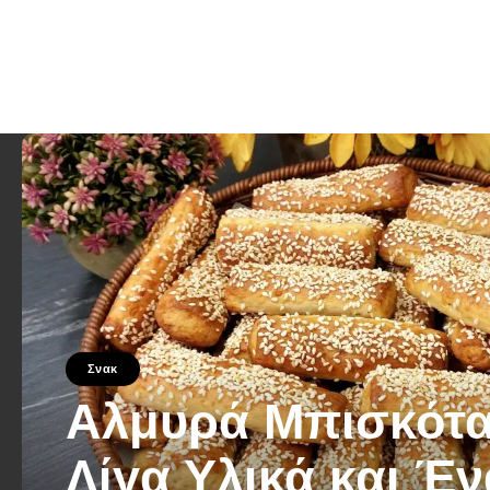
Σνακ
Αλμυρά Μπισκότα
Λίγα Υλικά και Έν