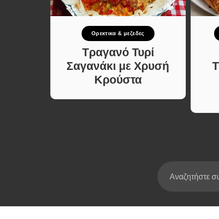
Σούπες κα
Κατσαρόλ
Ορεκτικα & μεζεδες
Χορτοφαγι
Συνταγές
δόψωμο
Τραγανό Τυρί
ις Τυρί
Σαγανάκι με Χρυσή
Τ
και
Κρούστα
το