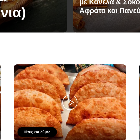
με Κανέλα & Σοκο
νια)
Αφράτο και Πανε
Πίτες και Ζύμες