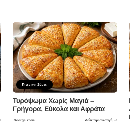
Πίτες και Ζύμες
Τυρόψωμα Χωρίς Μαγιά –
Γρήγορα, Εύκολα και Αφράτα
George Zolis
Δείτε την συνταγή
Posted
by