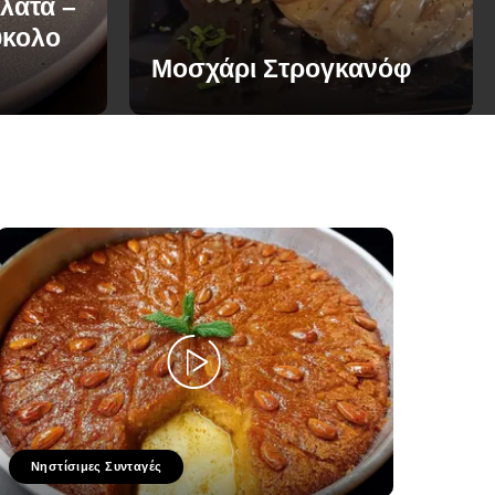
λάτα –
ύκολο
Μοσχάρι Στρογκανόφ
Νηστίσιμες Συνταγές