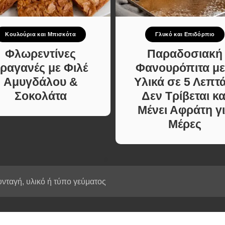
Κυρίως πιάτο
ι Φαγητά
Κρέας
ας
Ζυμαρικά
Κουλούρια και Μπισκότα
Γλυκό και Επιδόρπιο
κές
Πίτες και Ζύμες
 Μελών
Φλωρεντίνες
Παραδοσιακή
Σαλάτες
ραγανές με Φιλέ
Φανουρόπιτα με
Σνακ
Αμυγδάλου &
Υλικά σε 5 Λεπτά
Σούπες και Φαγητά
Σοκολάτα
Δεν Τρίβεται κα
Κατσαρόλας
Μένει Αφράτη γ
Χορτοφαγικές
Μέρες
Συνταγές Μελών