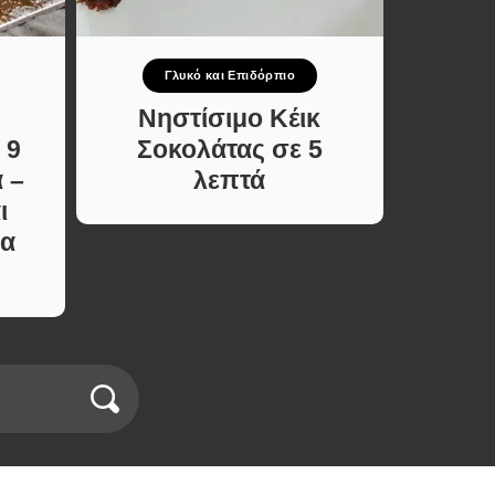
Γλυκό και Επιδόρπιο
Σ
Νηστίσιμο Κέικ
Τα
 9
Σοκολάτας σε 5
βελο
 –
λεπτά
πικρ
ι
κό
ια