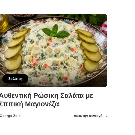
Posted
by
Σαλάτες
Αυθεντική Ρώσικη Σαλάτα με
Σπιτική Μαγιονέζα
George Zolis
Δείτε την συνταγή
Posted
by