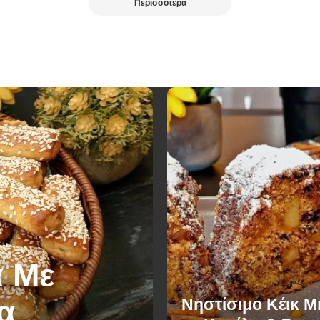
Περισσότερα
 Με
α
Νηστίσιμο Κέικ 