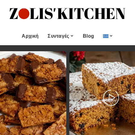
ες
Εποχιακές Συνταγές
& μεζεδες
Χριστουγεννιάτικες
Συνταγές
Αρχική
Συνταγές
Blog
Πασχαλινές Συνταγές
 και
Νηστίσιμες Συνταγές
Κατηγορίες
Εποχιακές Συνταγές
 Επιδόρπιο
Συνταγές για Αγίου
Βαλεντίνου
Χυμοί
Ορεκτικα & μεζεδες
Χριστουγεννιάτικες
Θαλασσινά
Συνταγές
Ψωμι
αι Αλοιφές
Πασχαλινές Συνταγές
Κουλούρια και
άτο
Μπισκότα
Νηστίσιμες Συνταγές
Γλυκό και Επιδόρπιο
Συνταγές για Αγίου
Βαλεντίνου
Ποτά και Χυμοί
Ζύμες
Ψάρι και Θαλασσινά
Σάλτσες και Αλοιφές