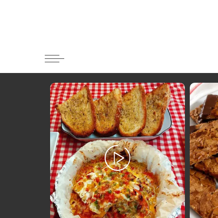
Κατηγορί
Ορεκτικα 
Ψωμι
Κουλούρια
Μπισκότα
Γλυκό και
Ποτά και 
Ψάρι και 
Σάλτσες κ
Κυρίως πι
Κρέας
Ζυμαρικά
Πίτες και 
Σαλάτες
Σνακ