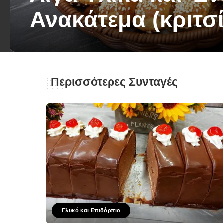
Ανακάτεμα (κριτσί
George Zolis
4 Ιουνίου 2026
Posted
by
Περισσότερες Συνταγές
Γλυκό και Επιδόρπιο