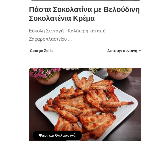
Πάστα Σοκολατίνα με Βελούδινη
Σοκολατένια Κρέμα
Εύκολη Συνταγή - Καλύτερη και από
Ζαχαροπλαστείου
...
George Zolis
Δείτε την συνταγή
Posted
by
Ψάρι και Θαλασσινά