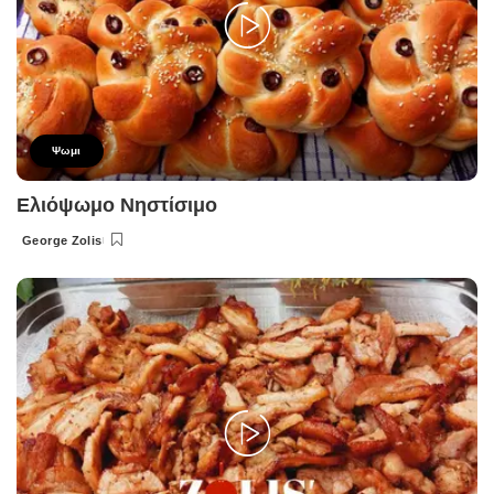
Ψωμι
Ελιόψωμο Νηστίσιμο
George Zolis
Posted
by