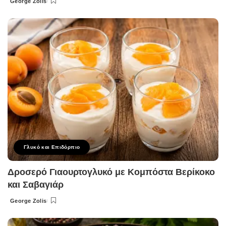
George Zolis
Posted
by
Γλυκό και Επιδόρπιο
Δροσερό Γιαουρτογλυκό με Κομπόστα Βερίκοκο
και Σαβαγιάρ
George Zolis
Posted
by