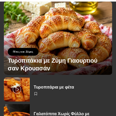
Πίτες και Ζύμες
Τυροπιτάκια με Ζύμη Γιαουρτιού
σαν Κρουασάν
George Zolis
12 Ιουλίου 2026
Posted
by
Τυροπιτάρια με φέτα
Γαλατόπιτα Χωρίς Φύλλο με