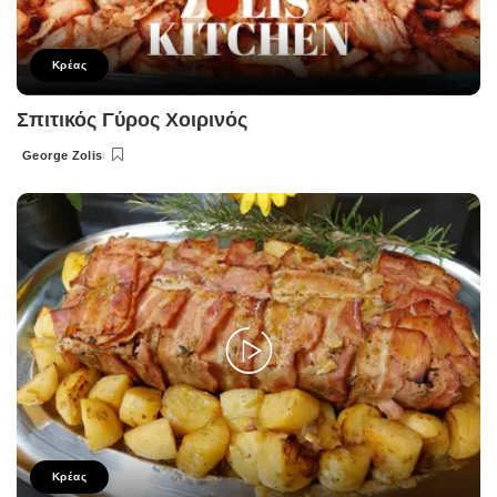
Κρέας
Σπιτικός Γύρος Χοιρινός
George Zolis
Posted
by
Κρέας