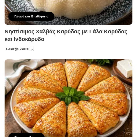
Γλυκό και Επιδόρπιο
Νηστίσιμος Χαλβάς Καρύδας με Γάλα Καρύδας
και Ινδοκάρυδο
George Zolis
Posted
by