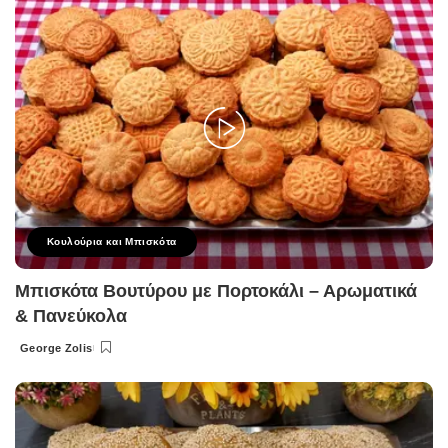
Κουλούρια και Μπισκότα
Μπισκότα Βουτύρου με Πορτοκάλι – Αρωματικά
& Πανεύκολα
George Zolis
Posted
by