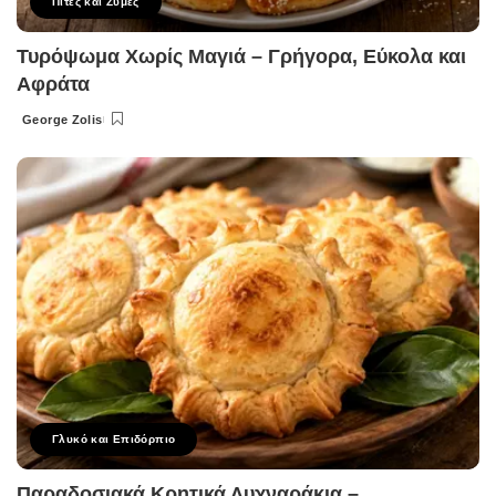
Πίτες και Ζύμες
Τυρόψωμα Χωρίς Μαγιά – Γρήγορα, Εύκολα και
Αφράτα
George Zolis
Posted
by
Γλυκό και Επιδόρπιο
Παραδοσιακά Κρητικά Λυχναράκια –