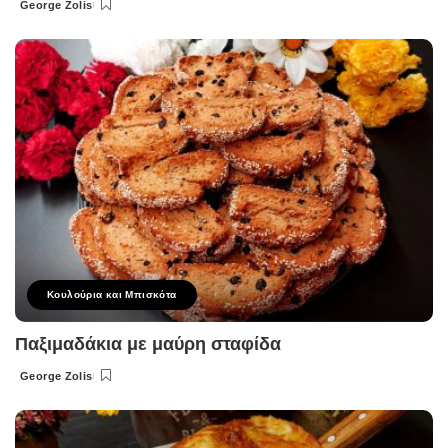
George Zolis
Posted
by
Κουλούρια και Μπισκότα
Παξιμαδάκια με μαύρη σταφίδα
George Zolis
Posted
by