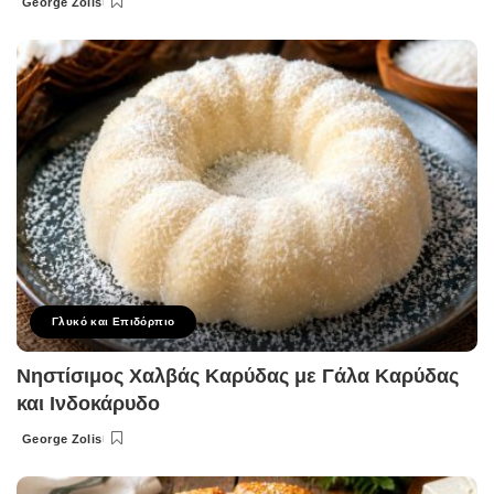
George Zolis
Posted
by
Γλυκό και Επιδόρπιο
Νηστίσιμος Χαλβάς Καρύδας με Γάλα Καρύδας
και Ινδοκάρυδο
George Zolis
Posted
by