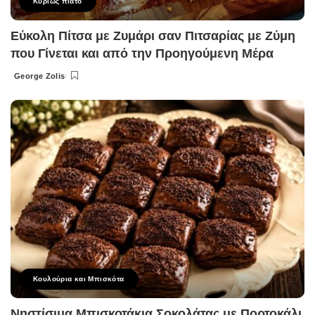
Κυρίως πιάτο
Εύκολη Πίτσα με Ζυμάρι σαν Πιτσαρίας με Ζύμη
που Γίνεται και από την Προηγούμενη Μέρα
George Zolis
Posted
by
Κουλούρια και Μπισκότα
Νηστίσιμα Μπισκοτάκια Σοκολάτας με Πορτοκάλι