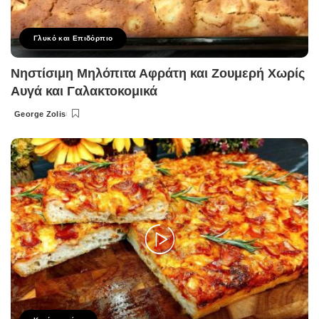
Γλυκό και Επιδόρπιο
Νηστίσιμη Μηλόπιτα Αφράτη και Ζουμερή Χωρίς
Αυγά και Γαλακτοκομικά
George Zolis
Posted
by