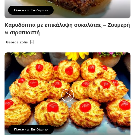
Γλυκό και Επιδόρπιο
Καρυδόπιτα με επικάλυψη σοκολάτας – Ζουμερή
& σιροπιαστή
George Zolis
Posted
by
Γλυκό και Επιδόρπιο