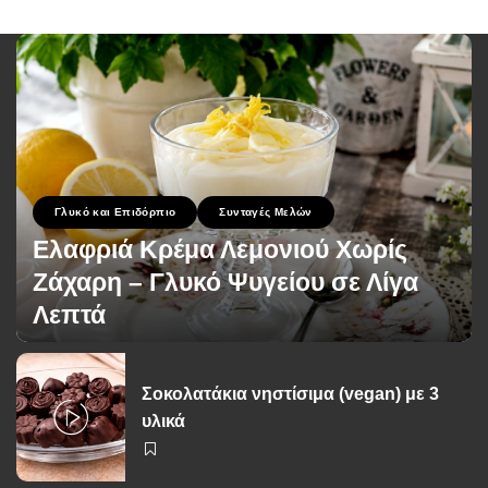
Γλυκό και Επιδόρπιο
Συνταγές Μελών
Ελαφριά Κρέμα Λεμονιού Χωρίς
Ζάχαρη – Γλυκό Ψυγείου σε Λίγα
Λεπτά
George Zolis
1 Ιουλίου 2026
Posted
by
Σοκολατάκια νηστίσιμα (vegan) με 3
υλικά