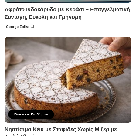
Αφράτο Ινδοκάρυδο με Κεράσι – Επαγγελματική
Συνταγή, Εύκολη και Γρήγορη
George Zolis
Posted
by
Γλυκό και Επιδόρπιο
Νηστίσιμο Κέικ με Σταφίδες Χωρίς Μίξερ με