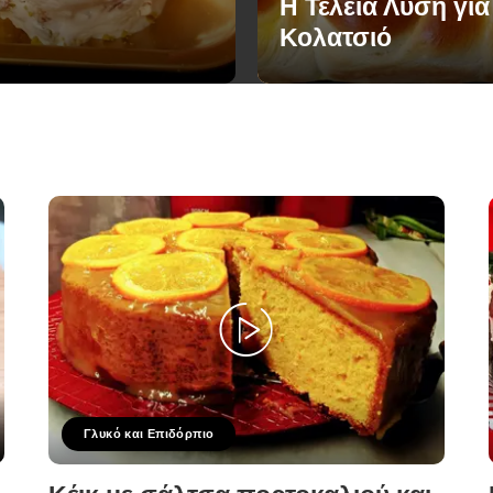
Η Τέλεια Λύση για
Κολατσιό
Γλυκό και Επιδόρπιο