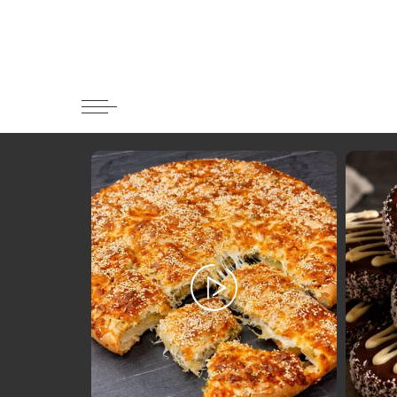
Κατηγορί
Ορεκτικα 
Ψωμι
Κουλούρια
Μπισκότα
Γλυκό και
Ποτά και 
Ψάρι και 
Σάλτσες κ
Κυρίως πι
Κρέας
Ζυμαρικά
Πίτες και 
Σαλάτες
Σνακ