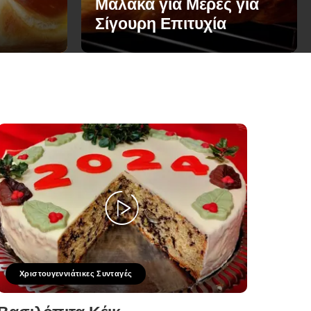
Μαλακά για Μέρες για
Σίγουρη Επιτυχία
Χριστουγεννιάτικες Συνταγές