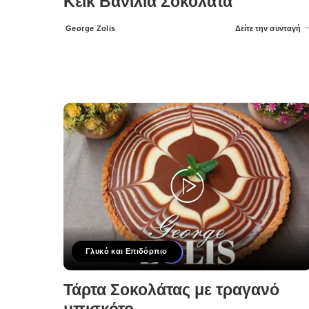
Κέικ Βανίλια Σοκολάτα
George Zolis
Δείτε την συνταγή
Posted
by
Γλυκό και Επιδόρπιο
Τάρτα Σοκολάτας με τραγανό