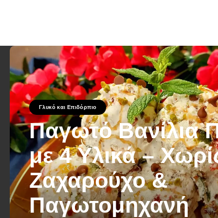
Γλυκό και Επιδόρπιο
Παγωτό Βανίλια 
με 4 Υλικά – Χωρί
Ζαχαρούχο &
Παγωτομηχανή