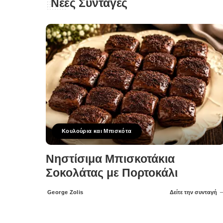
Νέες Συνταγές
Κουλούρια και Μπισκότα
Νηστίσιμα Μπισκοτάκια
Σοκολάτας με Πορτοκάλι
George Zolis
Δείτε την συνταγή
Posted
by