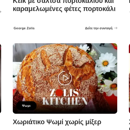
Κέικ με σάλτσα πορτοκαλιού και
καραμελωμένες φέτες πορτοκάλι
George Zolis
Δείτε την συνταγή
Posted
by
Ψωμι
Χωριάτικο Ψωμί χωρίς μίξερ