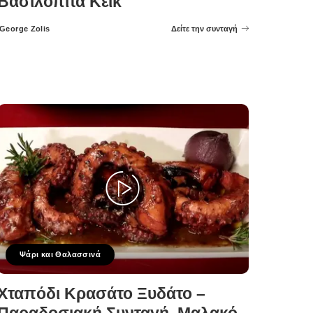
Βασιλόπιτα Κέικ
George Zolis
Δείτε την συνταγή
Posted
by
Ψάρι και Θαλασσινά
Χταπόδι Κρασάτο Ξυδάτο –