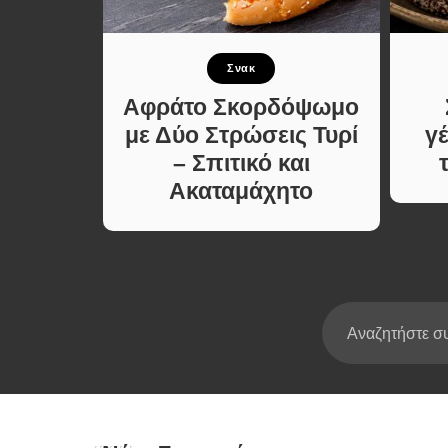
Σούπες κα
Κατσαρόλ
νταγές
Σνακ
Χορτοφαγι
Συνταγές
ουρέκι
Αφράτο Σκορδόψωμο
τα
με Δύο Στρώσεις Τυρί
γ
– Σπιτικό και
Ακαταμάχητο