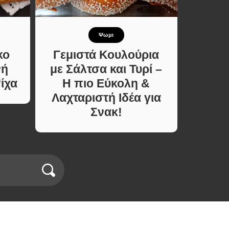
Ψωμι
Γ
κο
Γεμιστά Κουλούρια
Παστά
νή
με Σάλτσα και Τυρί –
Τυλι
ίχα
Η πιο Εύκολη &
και
Λαχταριστή Ιδέα για
Σνακ!