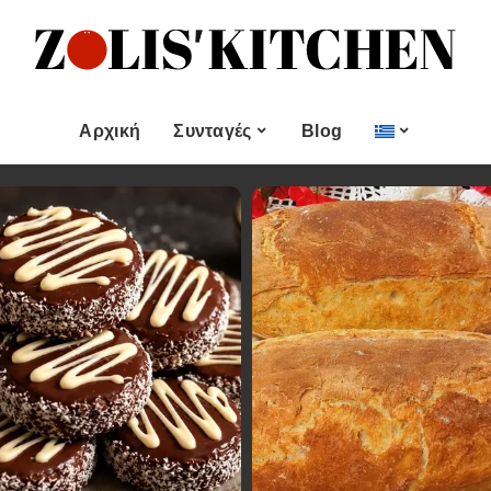
ες
Εποχιακές Συνταγές
& μεζεδες
Χριστουγεννιάτικες
Συνταγές
Αρχική
Συνταγές
Blog
Πασχαλινές Συνταγές
 και
Νηστίσιμες Συνταγές
Κατηγορίες
Εποχιακές Συνταγές
 Επιδόρπιο
Συνταγές για Αγίου
Βαλεντίνου
Χυμοί
Ορεκτικα & μεζεδες
Χριστουγεννιάτικες
Θαλασσινά
Συνταγές
Ψωμι
αι Αλοιφές
Πασχαλινές Συνταγές
Κουλούρια και
άτο
Μπισκότα
Νηστίσιμες Συνταγές
Γλυκό και Επιδόρπιο
Συνταγές για Αγίου
Βαλεντίνου
Ποτά και Χυμοί
Ζύμες
Ψάρι και Θαλασσινά
Σάλτσες και Αλοιφές