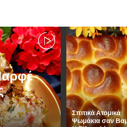
Παρφέ
ς
Σπιτικά Ατομικά
Ψωμάκια σαν Βαμ