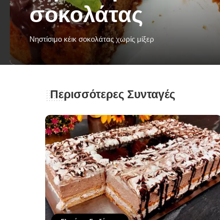
σοκολάτας
Νηστίσιμο κέικ σοκολάτας χωρίς μίξερ
George Zolis
27 Ιουλίου 2023
Posted
by
Περισσότερες Συνταγές