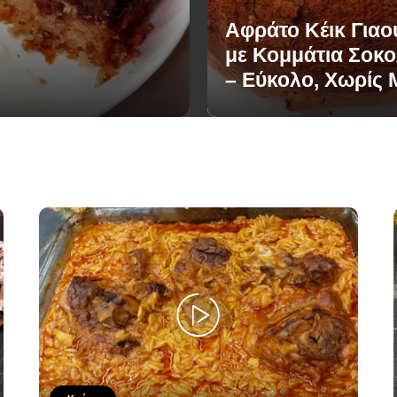
Αφράτο Κέικ Γιαο
με Κομμάτια Σοκ
– Εύκολο, Χωρίς 