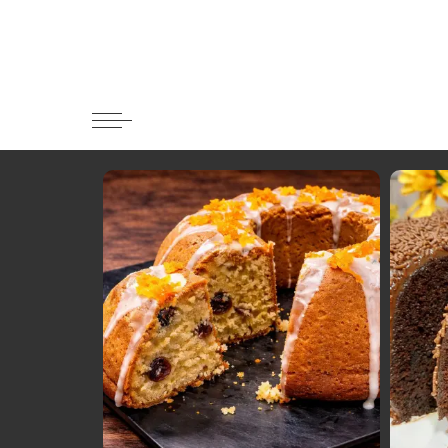
Κατηγορί
Ορεκτικα 
Ψωμι
Κουλούρια
Μπισκότα
Γλυκό και
Ποτά και 
Ψάρι και 
Σάλτσες κ
Κυρίως πι
Κρέας
Ζυμαρικά
Πίτες και 
Σαλάτες
Σνακ