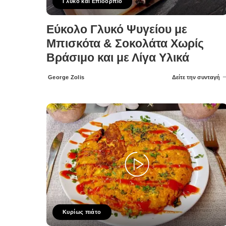
Γλυκό και Επιδόρπιο
Εύκολο Γλυκό Ψυγείου με
Μπισκότα & Σοκολάτα Χωρίς
Βράσιμο και με Λίγα Υλικά
George Zolis
Δείτε την συνταγή
Posted
by
Κυρίως πιάτο