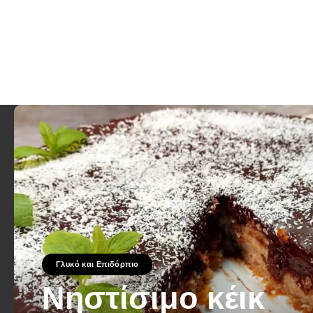
Γλυκό και Επιδόρπιο
Νηστίσιμο κέικ