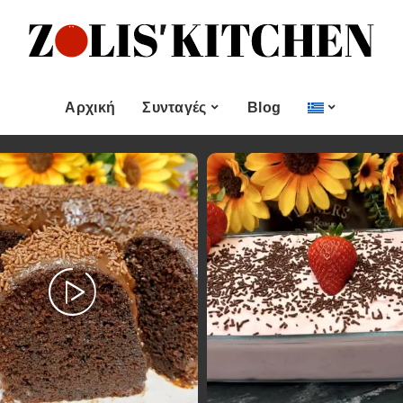
ες
Εποχιακές Συνταγές
& μεζεδες
Χριστουγεννιάτικες
Συνταγές
Αρχική
Συνταγές
Blog
Πασχαλινές Συνταγές
 και
Νηστίσιμες Συνταγές
Κατηγορίες
Εποχιακές Συνταγές
 Επιδόρπιο
Συνταγές για Αγίου
Βαλεντίνου
Χυμοί
Ορεκτικα & μεζεδες
Χριστουγεννιάτικες
Θαλασσινά
Συνταγές
Ψωμι
αι Αλοιφές
Πασχαλινές Συνταγές
Κουλούρια και
άτο
Μπισκότα
Νηστίσιμες Συνταγές
Γλυκό και Επιδόρπιο
Συνταγές για Αγίου
Βαλεντίνου
Ποτά και Χυμοί
Ζύμες
Ψάρι και Θαλασσινά
Σάλτσες και Αλοιφές