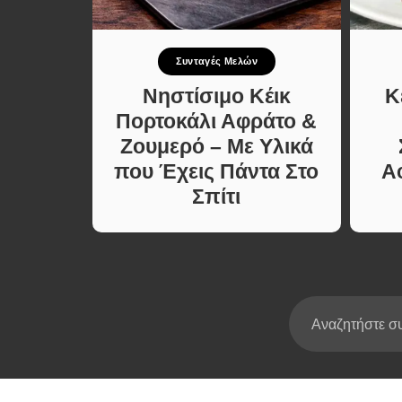
Σούπες κα
Κατσαρόλ
πιο
Συνταγές Μελών
Χορτοφαγι
Συνταγές
έλα με
Νηστίσιμο Κέικ
Κ
ολη &
Πορτοκάλι Αφράτο &
τη
Ζουμερό – Με Υλικά
που Έχεις Πάντα Στο
Α
Σπίτι