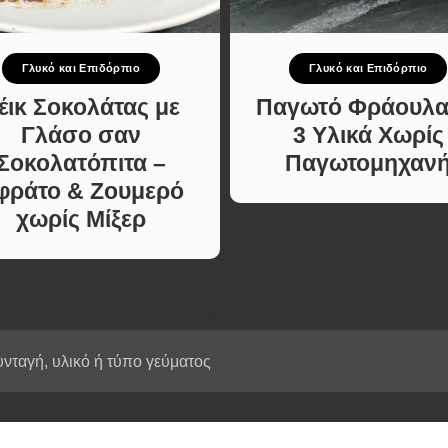
Κυρίως πιάτο
ι Φαγητά
Κρέας
ας
Ζυμαρικά
Γλυκό και Επιδόρπιο
Γλυκό και Επιδόρπιο
κές
Πίτες και Ζύμες
 Μελών
έικ Σοκολάτας με
Παγωτό Φράουλα
Σαλάτες
Γλάσο σαν
3 Υλικά Χωρίς
Σνακ
Σοκολατόπιτα –
Παγωτομηχαν
Σούπες και Φαγητά
φράτο & Ζουμερό
Κατσαρόλας
χωρίς Μίξερ
Χορτοφαγικές
Συνταγές Μελών