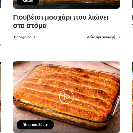
Κρέας
Γιουβέτσι μοσχάρι που λιώνει
στο στόμα
George Zolis
Δείτε την συνταγή
Posted
by
Πίτες και Ζύμες