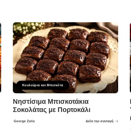
Κουλούρια και Μπισκότα
Νηστίσιμα Μπισκοτάκια
Σοκολάτας με Πορτοκάλι
George Zolis
Δείτε την συνταγή
Posted
by