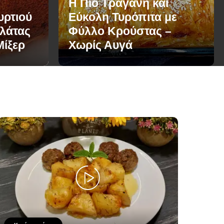
Η Πιο Τραγανή και
υρτιού
Εύκολη Τυρόπιτα με
ολάτας
Φύλλο Κρούστας –
Μίξερ
Χωρίς Αυγά