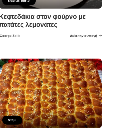
Κυρίως πιάτο
Κεφτεδάκια στον φούρνο με
πατάτες λεμονάτες
George Zolis
Δείτε την συνταγή
Posted
by
Ψωμι