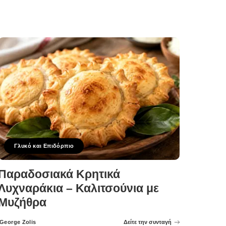
Posted
by
Γλυκό και Επιδόρπιο
Παραδοσιακά Κρητικά
Λυχναράκια – Καλιτσούνια με
Μυζήθρα
George Zolis
Δείτε την συνταγή
Posted