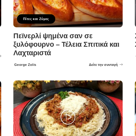
Πίτες και Ζύμες
Πεϊνερλί ψημένα σαν σε
ξυλόφουρνο – Τέλεια Σπιτικά και
Λαχταριστά
George Zolis
Δείτε την συνταγή
Posted
by