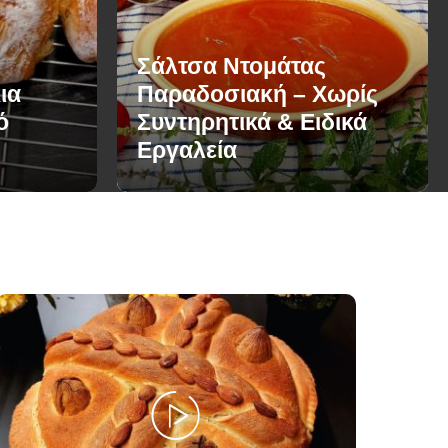
Σάλτσα Ντομάτας
ια
Παραδοσιακή – Χωρίς
ό
Συντηρητικά & Ειδικά
Εργαλεία