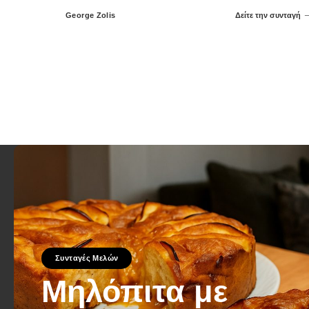
George Zolis
Δείτε την συνταγή
Posted
by
Συνταγές Μελών
Μηλόπιτα με