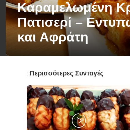
Καραμελωμένη Κ
Πατισερί – Εντυ
και Αφράτη
George Zolis
30 Σεπτεμβρίου 2025
Posted
by
Περισσότερες Συνταγές