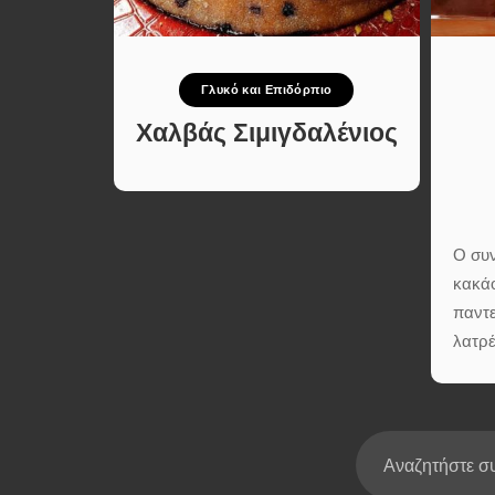
Σούπες κα
Κατσαρόλ
Χορτοφαγι
Γλυκό και Επιδόρπιο
Συνταγές
τίσιμο
Χαλβάς Σιμιγδαλένιος
Ο συν
κακά
παντε
λατρέ