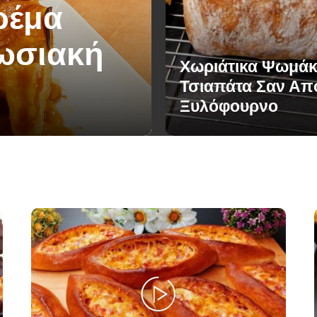
ρέμα
πωσιακή
Χωριάτικα Ψωμάκ
Τσιαπάτα Σαν Απ
Ξυλόφουρνο