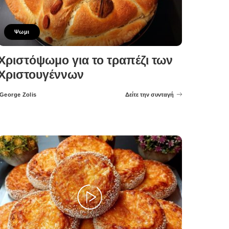
Ψωμι
Χριστόψωμο για το τραπέζι των
Χριστουγέννων
George Zolis
Δείτε την συνταγή
Posted
by