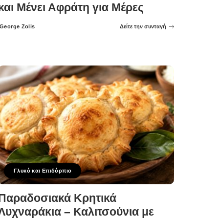
και Μένει Αφράτη για Μέρες
George Zolis
Δείτε την συνταγή
Posted
by
Γλυκό και Επιδόρπιο
Παραδοσιακά Κρητικά
Λυχναράκια – Καλιτσούνια με