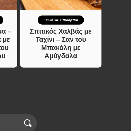
Γλυκό και Επιδόρπιο
μα –
Σπιτικός Χαλβάς με
Ζ
 με
Ταχίνι – Σαν του
Κοτ
του
Μπακάλη με
Γάλ
ου
Αμύγδαλα
Υλ