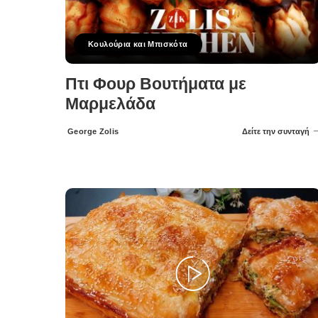
Κουλούρια και Μπισκότα
Πτι Φουρ Βουτήματα με
Μαρμελάδα
George Zolis
Δείτε την συνταγή
Posted
by