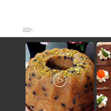
Κατηγορί
Ορεκτικα 
Ψωμι
Κουλούρια
Μπισκότα
Γλυκό και
Ποτά και 
Ψάρι και 
Σάλτσες κ
Κυρίως πι
Κρέας
Ζυμαρικά
Πίτες και 
Σαλάτες
Σνακ