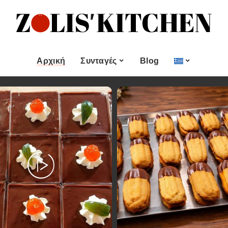
ες
Εποχιακές Συνταγές
& μεζεδες
Χριστουγεννιάτικες
Συνταγές
Αρχική
Συνταγές
Blog
Πασχαλινές Συνταγές
 και
Νηστίσιμες Συνταγές
Κατηγορίες
Εποχιακές Συνταγές
 Επιδόρπιο
Συνταγές για Αγίου
Βαλεντίνου
Χυμοί
Ορεκτικα & μεζεδες
Χριστουγεννιάτικες
Θαλασσινά
Συνταγές
Ψωμι
αι Αλοιφές
Πασχαλινές Συνταγές
Κουλούρια και
άτο
Μπισκότα
Νηστίσιμες Συνταγές
Γλυκό και Επιδόρπιο
Συνταγές για Αγίου
Βαλεντίνου
Ποτά και Χυμοί
Ζύμες
Ψάρι και Θαλασσινά
Σάλτσες και Αλοιφές