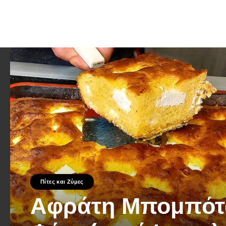
Πίτες και Ζύμες
Αφράτη Μπομπότ