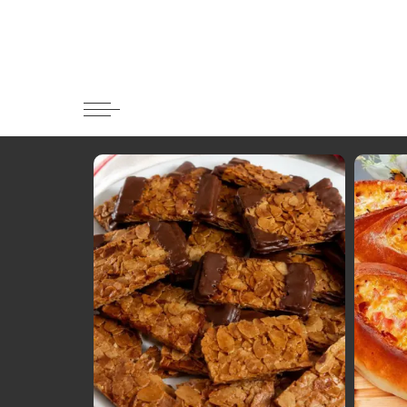
Κατηγορί
Ορεκτικα 
Ψωμι
Κουλούρια
Μπισκότα
Γλυκό και
Ποτά και 
Ψάρι και 
Σάλτσες κ
Κυρίως πι
Κρέας
Ζυμαρικά
Πίτες και 
Σαλάτες
Σνακ