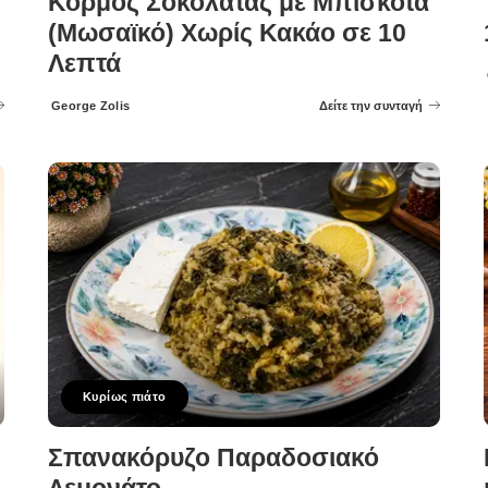
Κορμός Σοκολάτας με Μπισκότα
(Μωσαϊκό) Χωρίς Κακάο σε 10
Λεπτά
George Zolis
Δείτε την συνταγή
Posted
by
Κυρίως πιάτο
Σπανακόρυζο Παραδοσιακό