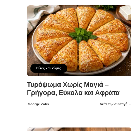
Πίτες και Ζύμες
Τυρόψωμα Χωρίς Μαγιά –
Γρήγορα, Εύκολα και Αφράτα
George Zolis
Δείτε την συνταγή
Posted
by