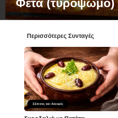
Φέτα (τυρόψωμο)
George Zolis
30 Νοεμβρίου 2023
Posted
by
Περισσότερες Συνταγές
Σάλτσες και Αλοιφές