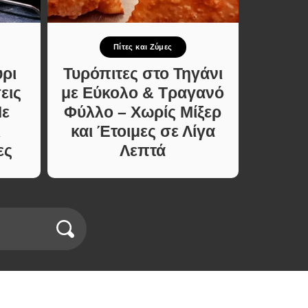
Πίτες και Ζύμες
Ο
ύρι
Τυρόπιτες στο Τηγάνι
Κροκ
εις
με Εύκολο & Τραγανό
Γεμ
Με
Φύλλο – Χωρίς Μίξερ
ι
και Έτοιμες σε Λίγα
ες
Λεπτά