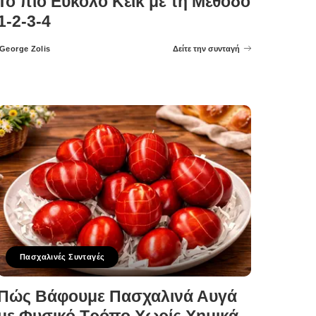
Το πιο Εύκολο Κέικ με τη Μέθοδο
1-2-3-4
George Zolis
Δείτε την συνταγή
Posted
by
Πασχαλινές Συνταγές
Πώς Βάφουμε Πασχαλινά Αυγά