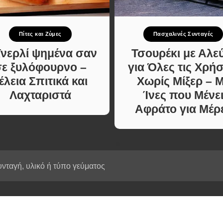
Κυρίως πιάτο
ι Φαγητά
Κρέας
ας
Ζυμαρικά
Πίτες και Ζύμες
Πασχαλινές Συνταγές
κές
Πίτες και Ζύμες
 Μελών
ϊνερλί ψημένα σαν
Τσουρέκι με Αλε
Σαλάτες
σε ξυλόφουρνο –
για Όλες τις Χρήσ
Σνακ
έλεια Σπιτικά και
Χωρίς Μίξερ – 
Σούπες και Φαγητά
Λαχταριστά
Ίνες που Μένε
Κατσαρόλας
Αφράτο για Μέρ
Χορτοφαγικές
Συνταγές Μελών