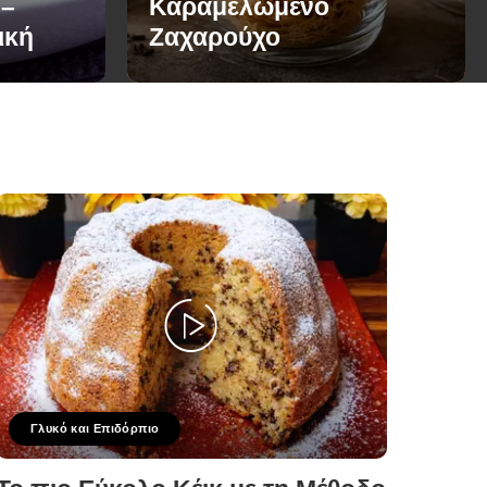
 –
Καραμελωμένο
ική
Ζαχαρούχο
Γλυκό και Επιδόρπιο