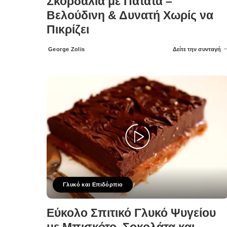
Σκορδαλιά με Πατάτα –
Βελούδινη & Δυνατή Χωρίς να
Πικρίζει
George Zolis
Δείτε την συνταγή
Posted
by
Γλυκό και Επιδόρπιο
Εύκολο Σπιτικό Γλυκό Ψυγείου