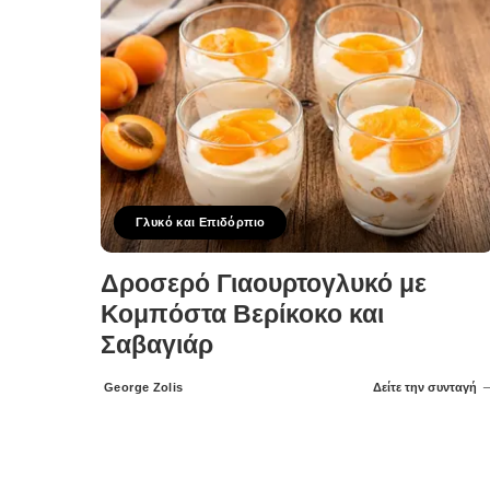
Γλυκό και Επιδόρπιο
Δροσερό Γιαουρτογλυκό με
Κομπόστα Βερίκοκο και
Σαβαγιάρ
George Zolis
Δείτε την συνταγή
Posted
by