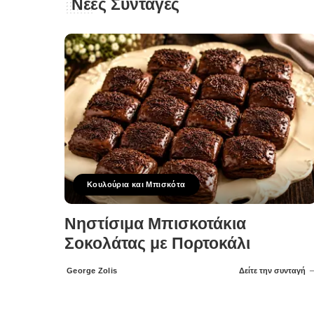
Νέες Συνταγές
Κουλούρια και Μπισκότα
Νηστίσιμα Μπισκοτάκια
Σοκολάτας με Πορτοκάλι
George Zolis
Δείτε την συνταγή
Posted
by