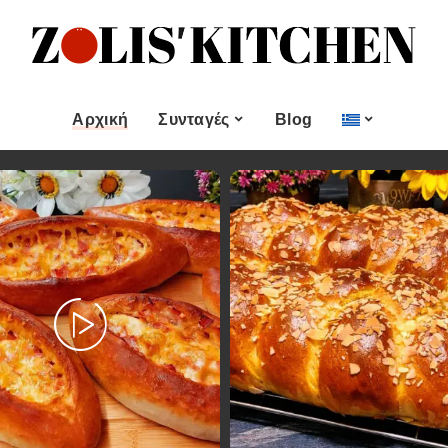
ες
Εποχιακές Συνταγές
& μεζεδες
Χριστουγεννιάτικες
Συνταγές
Αρχική
Συνταγές
Blog
Πασχαλινές Συνταγές
 και
Νηστίσιμες Συνταγές
Κατηγορίες
Εποχιακές Συνταγές
 Επιδόρπιο
Συνταγές για Αγίου
Βαλεντίνου
Χυμοί
Ορεκτικα & μεζεδες
Χριστουγεννιάτικες
Θαλασσινά
Συνταγές
Ψωμι
αι Αλοιφές
Πασχαλινές Συνταγές
Κουλούρια και
άτο
Μπισκότα
Νηστίσιμες Συνταγές
Γλυκό και Επιδόρπιο
Συνταγές για Αγίου
Βαλεντίνου
Ποτά και Χυμοί
Ζύμες
Ψάρι και Θαλασσινά
Σάλτσες και Αλοιφές