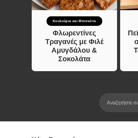
Σούπες κα
Κατσαρόλ
Κουλούρια και Μπισκότα
Χορτοφαγι
Συνταγές
ιτα σε
Φλωρεντίνες
Πε
λις 7
Τραγανές με Φιλέ
ύλλο
Αμυγδάλου &
Τ
ς
Σοκολάτα