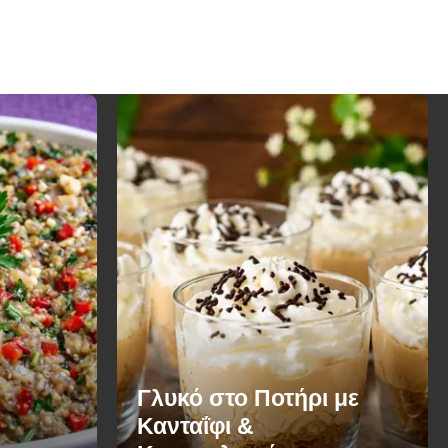
Γλυκό στο Ποτήρι με
Κανταΐφι &