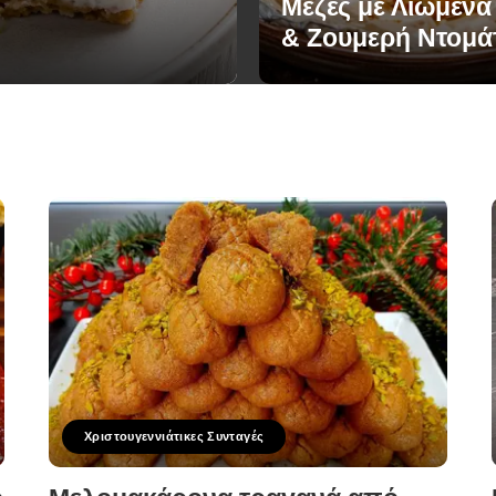
Μεζές με Λιωμένα
& Ζουμερή Ντομά
Χριστουγεννιάτικες Συνταγές