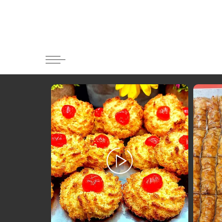
Κατηγορί
Ορεκτικα 
Ψωμι
Κουλούρια
Μπισκότα
Γλυκό και
Ποτά και 
Ψάρι και 
Σάλτσες κ
Κυρίως πι
Κρέας
Ζυμαρικά
Πίτες και 
Σαλάτες
Σνακ