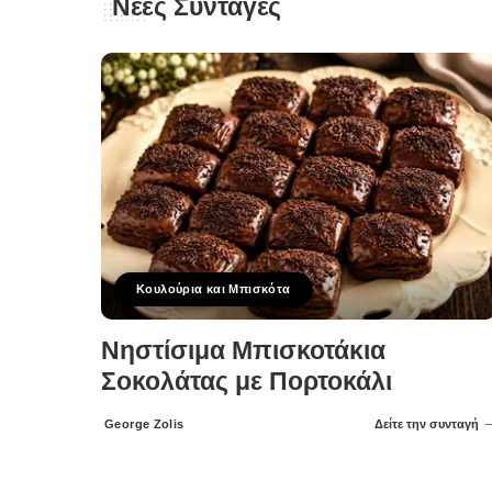
Νέες Συνταγές
Κουλούρια και Μπισκότα
Νηστίσιμα Μπισκοτάκια
Σοκολάτας με Πορτοκάλι
George Zolis
Δείτε την συνταγή
Posted
by