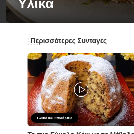
Υλικά
George Zolis
22 Ιουνίου 2026
Posted
by
Περισσότερες Συνταγές
Γλυκό και Επιδόρπιο