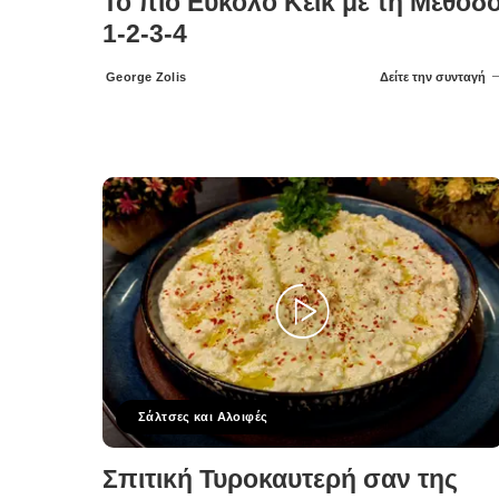
Το πιο Εύκολο Κέικ με τη Μέθοδ
1-2-3-4
George Zolis
Δείτε την συνταγή
Posted
by
Σάλτσες και Αλοιφές
Σπιτική Τυροκαυτερή σαν της