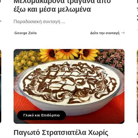
ο
Μελομακάρονα τραγανά από
έξω και μέσα μελωμένα
Παραδοσιακή συνταγή
...
George Zolis
Δείτε την συνταγή
Posted
by
Γλυκό και Επιδόρπιο
Παγωτό Στρατσιατέλα Χωρίς