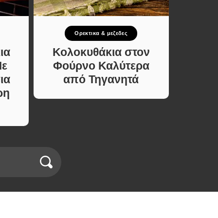
Ορεκτικα & μεζεδες
Σ
ια
Κολοκυθάκια στον
Σπιτι
Με
Φούρνο Καλύτερα
Υλ
ια
από Τηγανητά
Φτιάξ
ρη
Χωρί
σε