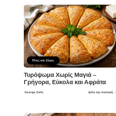
Πίτες και Ζύμες
Τυρόψωμα Χωρίς Μαγιά –
Γρήγορα, Εύκολα και Αφράτα
George Zolis
Δείτε την συνταγή
Posted
by