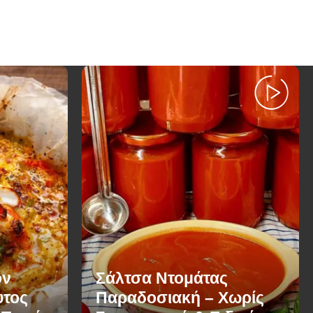
ον
Σάλτσα Ντομάτας
υτος
Παραδοσιακή – Χωρίς