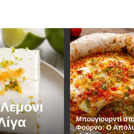
 Λεμόνι
Λίγα
Μπουγιουρντί στ
Φούρνο: Ο Απόλ