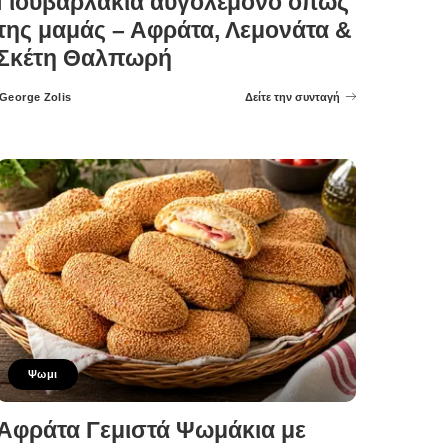
Γιουβαρλάκια αυγολέμονο όπως
της μαμάς – Αφράτα, Λεμονάτα &
Σκέτη Θαλπωρή
George Zolis
Δείτε την συνταγή
Posted
by
Ψωμι
Αφράτα Γεμιστά Ψωμάκια με