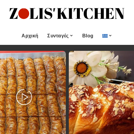
ες
Εποχιακές Συνταγές
& μεζεδες
Χριστουγεννιάτικες
Συνταγές
Αρχική
Συνταγές
Blog
Πασχαλινές Συνταγές
 και
Νηστίσιμες Συνταγές
Κατηγορίες
Εποχιακές Συνταγές
 Επιδόρπιο
Συνταγές για Αγίου
Βαλεντίνου
Χυμοί
Ορεκτικα & μεζεδες
Χριστουγεννιάτικες
Θαλασσινά
Συνταγές
Ψωμι
αι Αλοιφές
Πασχαλινές Συνταγές
Κουλούρια και
άτο
Μπισκότα
Νηστίσιμες Συνταγές
Γλυκό και Επιδόρπιο
Συνταγές για Αγίου
Βαλεντίνου
Ποτά και Χυμοί
Ζύμες
Ψάρι και Θαλασσινά
Σάλτσες και Αλοιφές