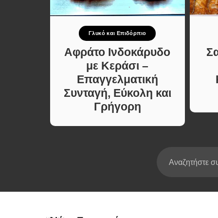
Σούπες κα
Κατσαρόλ
Γλυκό και Επιδόρπιο
Χορτοφαγι
νταγές
Συνταγές
Αφράτο Ινδοκάρυδο
Σ
Κέικ
με Κεράσι –
Επαγγελματική
Συνταγή, Εύκολη και
Γρήγορη