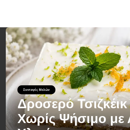
Συνταγές Μελών
Δροσερό Τσιζκέικ
Χωρίς Ψήσιμο με 