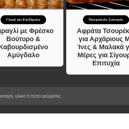
Κυρίως πιάτο
ι Φαγητά
Κρέας
ας
Ζυμαρικά
Γλυκό και Επιδόρπιο
Πασχαλινές Συνταγές
κές
Πίτες και Ζύμες
 Μελών
αραγλί με Φρέσκο
Αφράτα Τσουρέκ
Σαλάτες
Βούτυρο &
για Αρχάριους 
Σνακ
Καβουρδισμένο
Ίνες & Μαλακά γ
Σούπες και Φαγητά
Αμύγδαλο
Μέρες για Σίγου
Κατσαρόλας
Επιτυχία
Χορτοφαγικές
Συνταγές Μελών