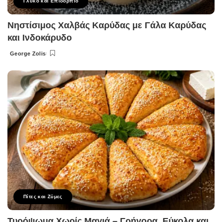
Γλυκό και Επιδόρπιο
Νηστίσιμος Χαλβάς Καρύδας με Γάλα Καρύδας
και Ινδοκάρυδο
George Zolis
Posted
by
Πίτες και Ζύμες
Τυρόψωμα Χωρίς Μαγιά – Γρήγορα, Εύκολα και