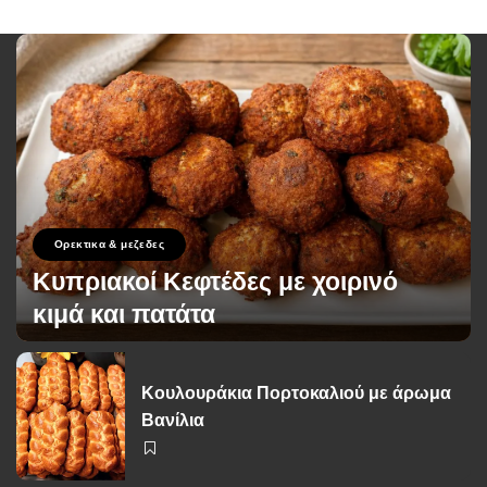
Ορεκτικα & μεζεδες
Κυπριακοί Κεφτέδες με χοιρινό
κιμά και πατάτα
George Zolis
28 Απριλίου 2026
Posted
by
Κουλουράκια Πορτοκαλιού με άρωμα
Βανίλια