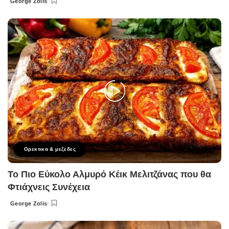
George Zolis
Posted
by
Ορεκτικα & μεζεδες
Το Πιο Εύκολο Αλμυρό Κέικ Μελιτζάνας που θα
Φτιάχνεις Συνέχεια
George Zolis
Posted
by